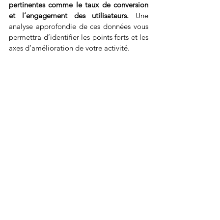
pertinentes comme le taux de conversion 
et l’engagement des utilisateurs. 
Une 
analyse approfondie de ces données vous 
permettra d’identifier les points forts et les 
axes d’amélioration de votre activité.
L’une des grandes forces d’une startup 
réside dans sa capacité à s’adapter 
rapidement aux évolutions du marché.
 Si 
un produit ou une stratégie ne fonctionne 
pas comme prévu, il est crucial de réagir 
rapidement en effectuant des ajustements 
nécessaires. Ce processus, souvent appelé 
« pivot », vous permet de saisir de 
nouvelles opportunités ou d’affiner votre 
offre pour mieux répondre aux attentes 
des clients. En intégrant une culture de 
l’expérimentation et de l’apprentissage 
continu, vous pouvez non seulement éviter 
les échecs coûteux, mais également 